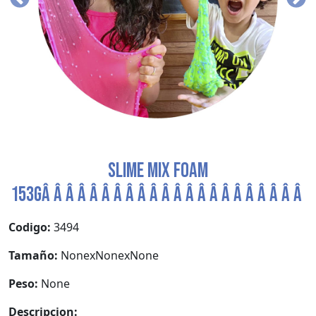
SLIME MIX FOAM
153GÂ Â Â Â Â Â Â Â Â Â Â Â Â Â Â Â Â Â Â Â Â Â
Codigo:
3494
Tamaño:
NonexNonexNone
Peso:
None
Descripcion: