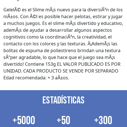
GelelÃ© es el Slime mÃ¡s nuevo para la diversiÃ³n de los
niÃ±os. Con Ã©l es posible hacer pelotas, estirar y jugar
a muchos juegos. Es el slime mÃ¡s divertido y educativo,
ademÃ¡s de ayudar a desarrollar algunos aspectos
cognitivos como la coordinaciÃ³n, la creatividad, el
contacto con los colores y las texturas. Â¡AdemÃ¡s las
bolitas de espuma de poliestireno brindan una textura
sÃºper agradable, lo que hace que el juego sea mÃ¡s
divertido! Contiene 153g EL VALOR PUBLICADO ES POR
UNIDAD. CADA PRODUCTO SE VENDE POR SEPARADO
Edad recomendada: + 3 aÃ±os.
ESTADÍSTICAS
+5000
+50
+300