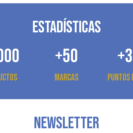
ESTADÍSTICAS
000
+50
+3
uctos
Marcas
Puntos 
NEWSLETTER