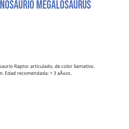
DINOSAURIO MEGALOSAURUS
e
aurio Raptor articulado, de color llamativo.
m. Edad recomendada: + 3 aÃ±os.