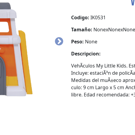
V
Codigo:
IK0531
Tamaño:
NonexNonexNon
Peso:
None
Descripcion:
VehÃ­culos My Little Kids. Es
Incluye: estaciÃ³n de policÃ­
Medidas del muÃ±eco aprox:
culo: 9 cm Largo x 5 cm Anch
libre. Edad recomendada: +