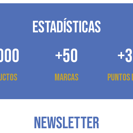
ESTADÍSTICAS
000
+50
+3
uctos
Marcas
Puntos 
NEWSLETTER