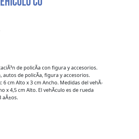
EHICULO CO
e
taciÃ³n de policÃ­a con figura y accesorios.
a, autos de policÃ­a, figura y accesorios.
 6 cm Alto x 3 cm Ancho. Medidas del vehÃ­
o x 4,5 cm Alto. El vehÃ­culo es de rueda
3 aÃ±os.